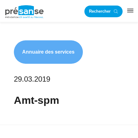
Passer
Passer
Rechercher
à
au
RST
la
contenu
navigation
principal
principale
Annuaire des services
29.03.2019
Amt-spm