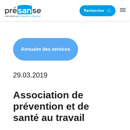
Passer
Passer
Rechercher
à
au
RST
la
contenu
navigation
principal
principale
Annuaire des services
29.03.2019
Association de
prévention et de
santé au travail