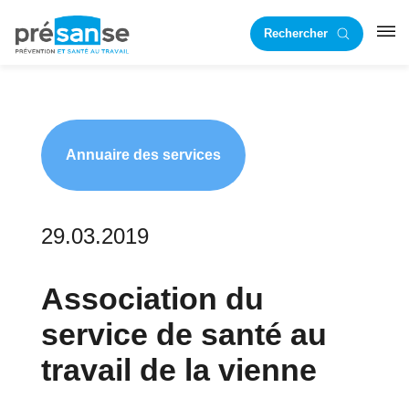
Passer
Passer
Rechercher
à
au
RST
la
contenu
navigation
principal
principale
Annuaire des services
29.03.2019
Association du
service de santé au
travail de la vienne