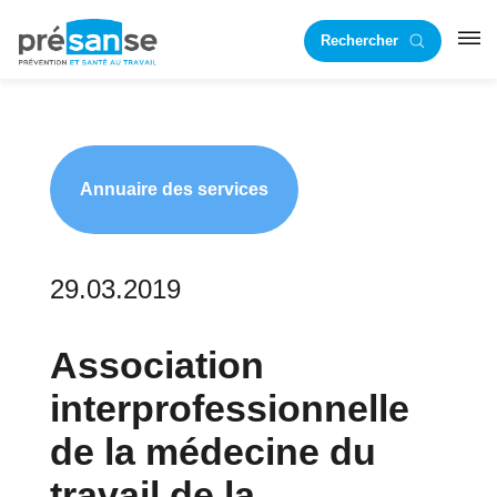
Passer
Passer
Rechercher
à
au
RST
la
contenu
navigation
principal
principale
Annuaire des services
29.03.2019
Association
interprofessionnelle
de la médecine du
travail de la