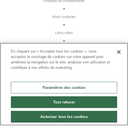
Politique de confidentialité
•
Nous contacter
•
Liens utiles
•
Plan du site
En cliquant sur « Accepter tous les cookies », vous
acceptez le stockage de cookies sur votre appareil pour
Paramètres des cookies
améliorer la navigation sur le site, analyser son utilisation et
•
contribuer à nos efforts de marketing.
FAQ
•
Paramètres des cookies
CGU
•
Tout refuser
Mentions légales
•
Autoriser tous les cookies
© 2024 Présanse Tous droits réservés