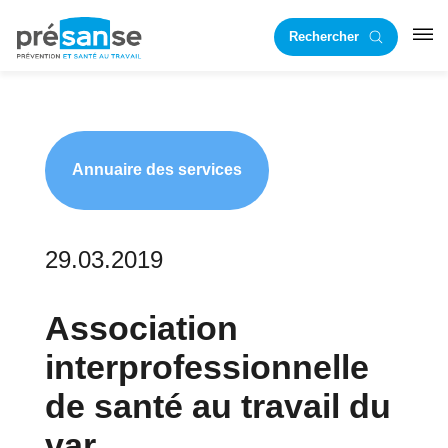
Passer
Passer
Rechercher
à
au
RST
la
contenu
navigation
principal
principale
Annuaire des services
29.03.2019
Association
interprofessionnelle
de santé au travail du
var