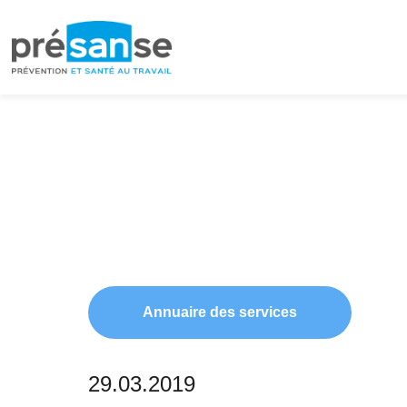
Passer
Passer
à
au
la
contenu
navigation
principal
principale
Annuaire des services
29.03.2019