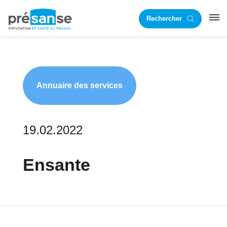
Passer
Passer
Rechercher
à
au
RST
la
contenu
navigation
principal
principale
Annuaire des services
19.02.2022
Ensante