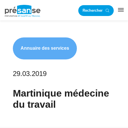
Passer
Passer
Rechercher
à
au
RST
la
contenu
navigation
principal
principale
Annuaire des services
29.03.2019
Martinique médecine
du travail