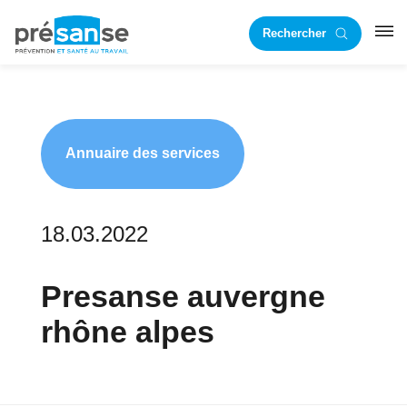
Passer
Passer
Rechercher
à
au
RST
la
contenu
navigation
principal
principale
Annuaire des services
18.03.2022
Presanse auvergne
rhône alpes