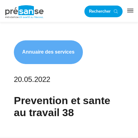
Passer
Passer
Rechercher
à
au
RST
la
contenu
navigation
principal
principale
Annuaire des services
20.05.2022
Prevention et sante
au travail 38