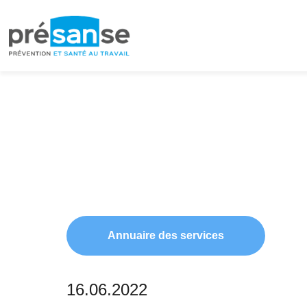
Passer
Passer
à
au
la
contenu
navigation
principal
principale
Annuaire des services
16.06.2022