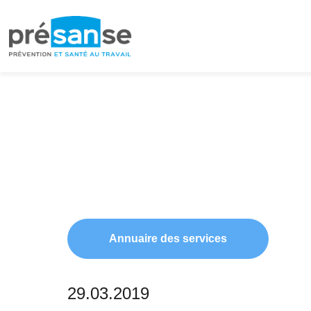
Passer
Passer
à
au
la
contenu
navigation
principal
principale
Annuaire des services
29.03.2019