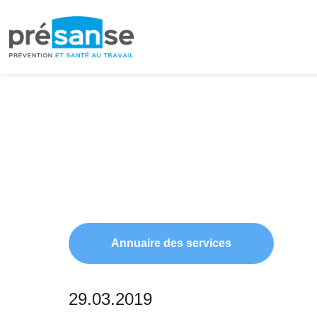
Passer
Passer
à
au
la
contenu
navigation
principal
principale
Annuaire des services
29.03.2019