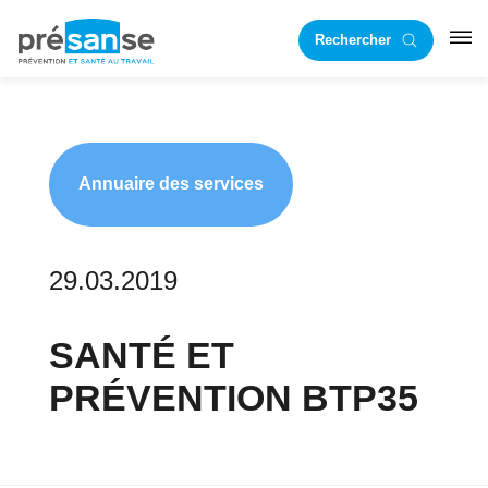
Passer
Passer
Rechercher
à
au
RST
la
contenu
navigation
principal
principale
Annuaire des services
29.03.2019
SANTÉ ET
PRÉVENTION BTP35