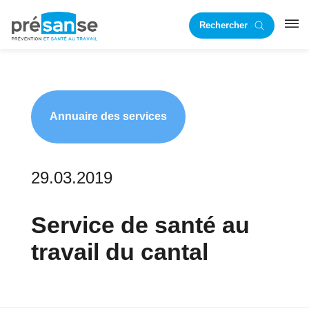
Passer
Passer
Rechercher
à
au
RST
la
contenu
navigation
principal
principale
Annuaire des services
29.03.2019
Service de santé au
travail du cantal