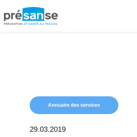
Passer
Passer
à
au
la
contenu
navigation
principal
principale
Annuaire des services
29.03.2019