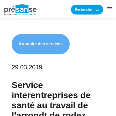
Passer
Passer
Rechercher
à
au
RST
la
contenu
navigation
principal
principale
Annuaire des services
29.03.2019
Service
interentreprises de
santé au travail de
l’arrondt de rodez