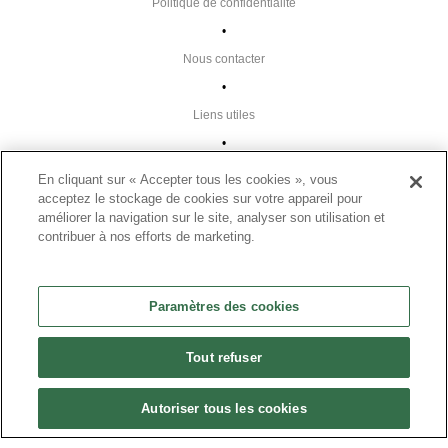
Politique de confidentialité
•
Nous contacter
•
Liens utiles
•
Plan du site
En cliquant sur « Accepter tous les cookies », vous
acceptez le stockage de cookies sur votre appareil pour
Paramètres des cookies
améliorer la navigation sur le site, analyser son utilisation et
•
contribuer à nos efforts de marketing.
FAQ
•
Paramètres des cookies
CGU
•
Tout refuser
Mentions légales
•
Autoriser tous les cookies
© 2024 Présanse Tous droits réservés