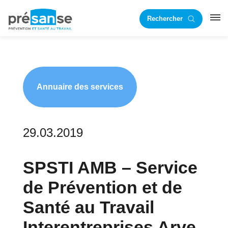
Passer
Passer
Rechercher
à
au
RST
la
contenu
navigation
principal
principale
Annuaire des services
29.03.2019
SPSTI AMB – Service
de Prévention et de
Santé au Travail
Interentreprises Arve