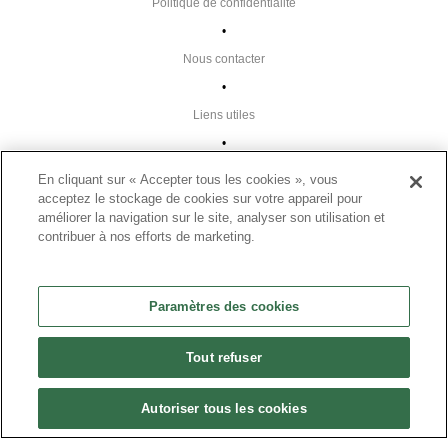
Politique de confidentialité
•
Nous contacter
•
Liens utiles
•
Plan du site
En cliquant sur « Accepter tous les cookies », vous
acceptez le stockage de cookies sur votre appareil pour
Paramètres des cookies
améliorer la navigation sur le site, analyser son utilisation et
•
contribuer à nos efforts de marketing.
FAQ
•
Paramètres des cookies
CGU
•
Tout refuser
Mentions légales
•
Autoriser tous les cookies
© 2024 Présanse Tous droits réservés