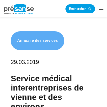
Passer
Passer
Rechercher
à
au
RST
la
contenu
navigation
principal
principale
Annuaire des services
29.03.2019
Service médical
interentreprises de
vienne et des
environs