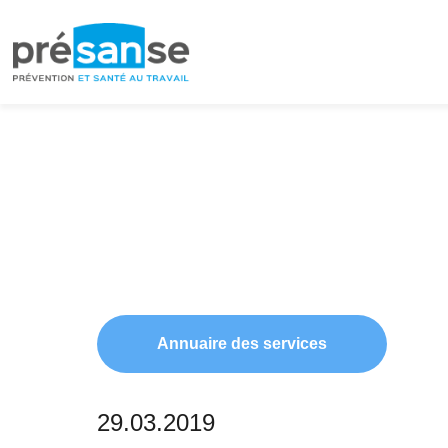
Passer
Passer
à
au
la
contenu
navigation
principal
principale
Annuaire des services
29.03.2019