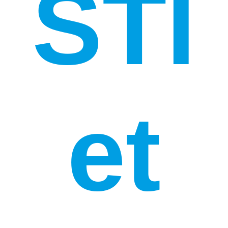
STI
et