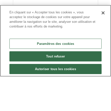
En cliquant sur « Accepter tous les cookies », vous
acceptez le stockage de cookies sur votre appareil pour
améliorer la navigation sur le site, analyser son utilisation et
contribuer à nos efforts de marketing.
Explicitez ici le choix du document joint
Paramètres des cookies
dans la perspective de démontrer
Tout refuser
l'innovation / les progrès du SPSTI. Vous
pouvez joindre 2 fichiers par envoi, et
Autoriser tous les cookies
privilégier des envois distincts pour des
éléments distincts
Fichier 1