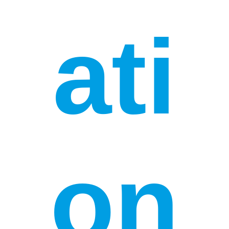
ati
on