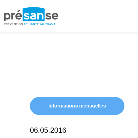
Passer
Passer
à
au
la
contenu
navigation
principal
principale
Informations mensuelles
06.05.2016