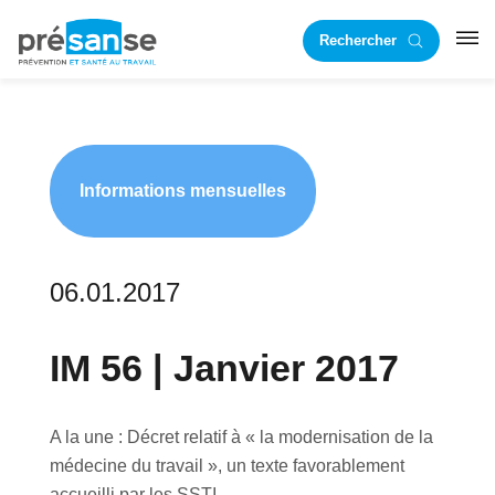
Passer
Passer
Rechercher
à
au
RST
la
contenu
navigation
principal
principale
Informations mensuelles
06.01.2017
IM 56 | Janvier 2017
A la une : Décret relatif à « la modernisation de la
médecine du travail », un texte favorablement
accueilli par les SSTI.