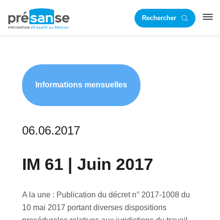
Passer
Passer
Rechercher
à
au
RST
la
contenu
navigation
principal
principale
Informations mensuelles
06.06.2017
IM 61 | Juin 2017
A la une : Publication du décret n° 2017-1008 du
10 mai 2017 portant diverses dispositions