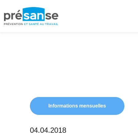
Passer
Passer
à
au
la
contenu
navigation
principal
principale
Informations mensuelles
04.04.2018