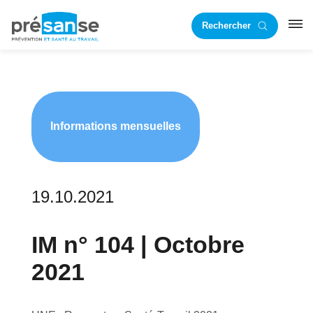
Passer
Passer
Rechercher
à
au
RST
la
contenu
navigation
principal
principale
Informations mensuelles
19.10.2021
IM n° 104 | Octobre
2021