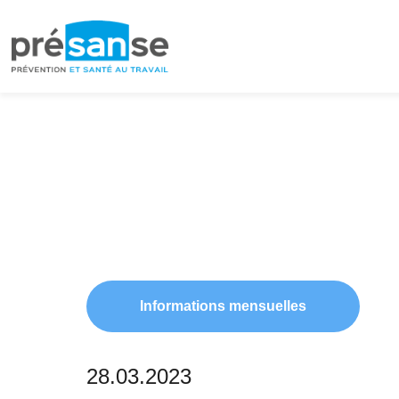
Passer
Passer
à
au
la
contenu
navigation
principal
principale
Informations mensuelles
28.03.2023