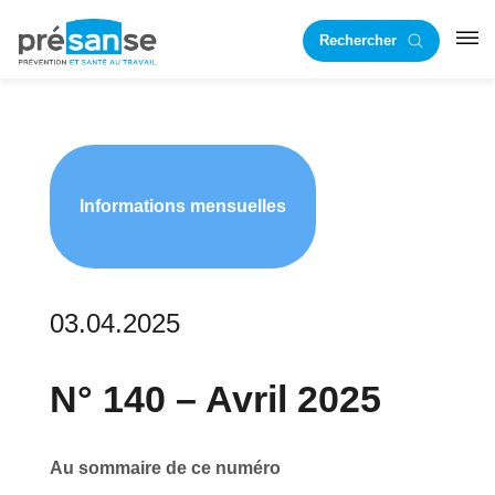
Passer
Passer
Rechercher
à
au
RST
la
contenu
navigation
principal
principale
Informations mensuelles
03.04.2025
N° 140 – Avril 2025
Au sommaire de ce numéro