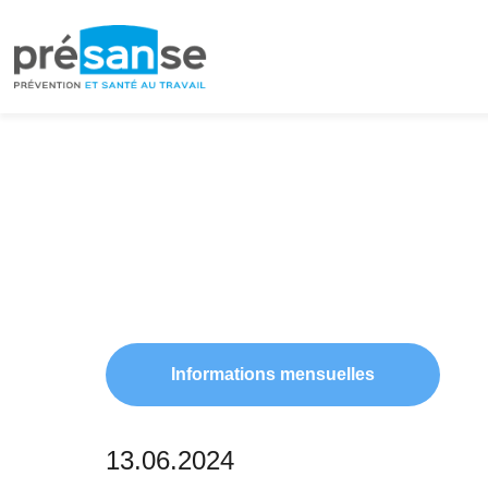
Passer
Passer
à
au
la
contenu
navigation
principal
principale
Informations mensuelles
13.06.2024