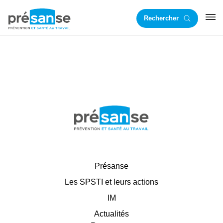
Passer
Passer
Rechercher
à
au
RST
la
contenu
navigation
principal
principale
Présanse
Les SPSTI et leurs actions
IM
Actualités