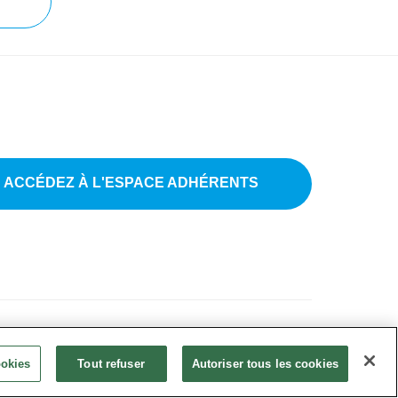
ACCÉDEZ À L'ESPACE ADHÉRENTS
ions légales
•
CGU
•
FAQ
•
Paramètres des cookies
ookies
Tout refuser
Autoriser tous les cookies