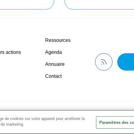
Nous contacter
Voir tous nos services
Ressources
rs actions
Agenda
Annuaire
Contact
 de confidentialité
© 2024 Présanse Tous droits réservés
•
Ment
e de cookies sur votre appareil pour améliorer la
Paramètres des c
s de marketing.