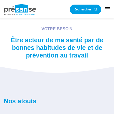
Passer
Passer
Rechercher
à
au
RST
la
contenu
navigation
principal
VOTRE BESOIN
principale
Être acteur de ma santé par de
bonnes habitudes de vie et de
prévention au travail
Nos atouts