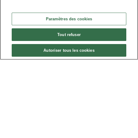
Nous contacter
•
Paramètres des cookies
Liens utiles
•
Tout refuser
Plan du site
Paramètres des cookies
Autoriser tous les cookies
•
FAQ
•
CGU
•
Mentions légales
•
© 2024 Présanse Tous droits réservés