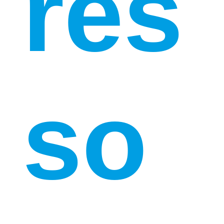
res
so