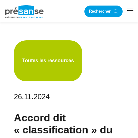
Passer
Passer
Rechercher
à
au
RST
la
contenu
navigation
principal
principale
Toutes les ressources
26.11.2024
Accord dit
« classification » du