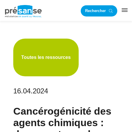
Passer
Passer
Rechercher
à
au
RST
la
contenu
navigation
principal
principale
Toutes les ressources
16.04.2024
Cancérogénicité des
agents chimiques :