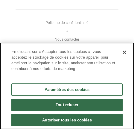
Politique de confidentialité
•
Nous contacter
•
En cliquant sur « Accepter tous les cookies », vous
Liens utiles
acceptez le stockage de cookies sur votre appareil pour
améliorer la navigation sur le site, analyser son utilisation et
•
contribuer à nos efforts de marketing.
Plan du site
Paramètres des cookies
Paramètres des cookies
•
FAQ
Tout refuser
•
CGU
Autoriser tous les cookies
•
Mentions légales