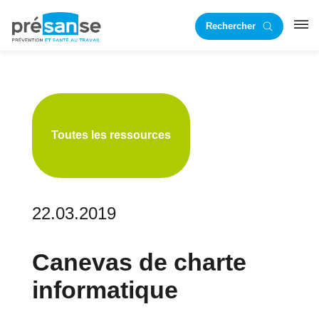
Passer
Passer
Rechercher
à
au
RST
la
contenu
navigation
principal
principale
Toutes les ressources
22.03.2019
Canevas de charte
informatique