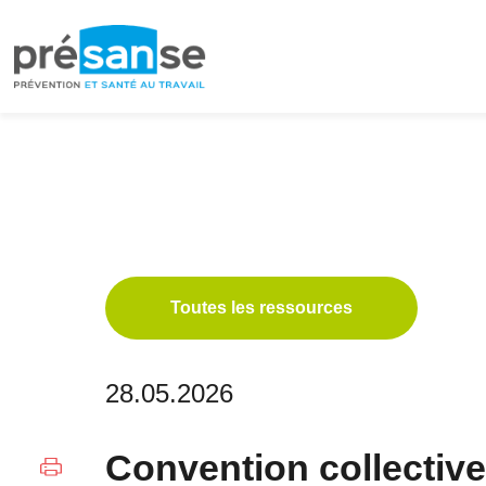
Passer
Passer
à
au
la
contenu
navigation
principal
principale
Toutes les ressources
28.05.2026
Convention collectiv