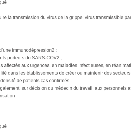
iqué
e la transmission du virus de la grippe, virus transmissible pa
t d’une immunodépression2 :
tients porteurs du SARS-COV2 ;
 pas affectés aux urgences, en maladies infectieuses, en réanim
ibilité dans les établissements de créer ou maintenir des secteur
densité de patients cas confirmés ;
également, sur décision du médecin du travail, aux personnels at
ensation
iqué