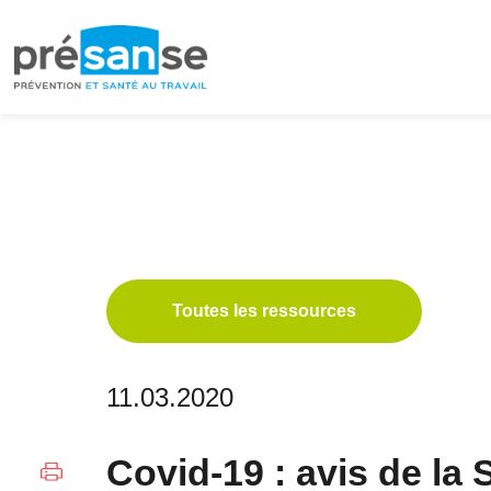
Passer
Passer
à
au
la
contenu
navigation
principal
principale
Toutes les ressources
11.03.2020
Covid-19 : avis de la