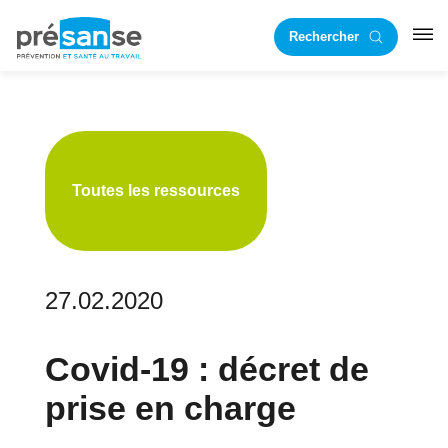
Passer
Passer
Rechercher
à
au
RST
la
contenu
navigation
principal
principale
Toutes les ressources
27.02.2020
Covid-19 : décret de
prise en charge