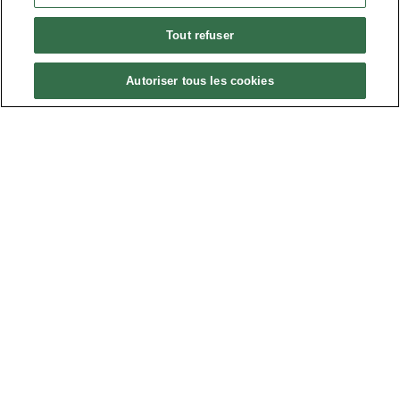
Contact
Tout refuser
Autoriser tous les cookies
ACCÉDEZ À L'ESPACE ADHÉRENTS
Politique de confidentialité
•