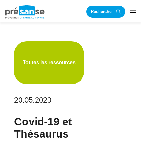
Passer
Passer
Rechercher
à
au
RST
la
contenu
navigation
principal
principale
Toutes les ressources
20.05.2020
Covid-19 et
Thésaurus