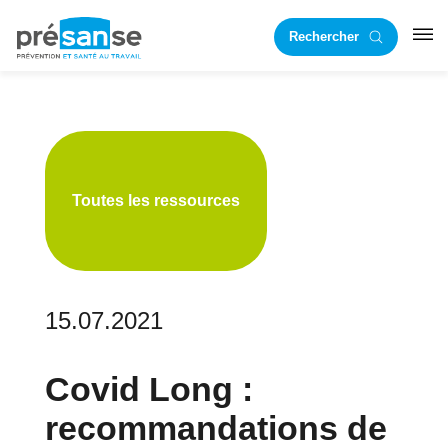
Passer
Passer
Rechercher
à
au
RST
la
contenu
navigation
principal
principale
Toutes les ressources
15.07.2021
Covid Long :
recommandations de