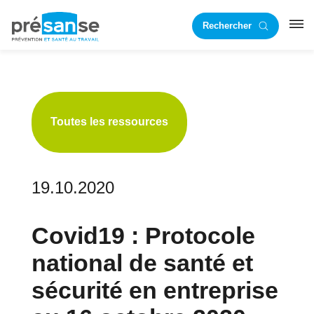
Passer
Passer
Rechercher
à
au
RST
la
contenu
navigation
principal
principale
Toutes les ressources
19.10.2020
Covid19 : Protocole
national de santé et
sécurité en entreprise