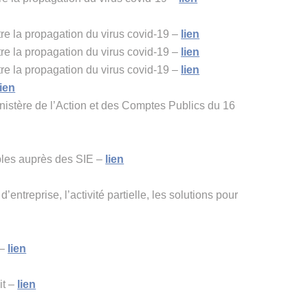
tre la propagation du virus covid-19 –
lien
tre la propagation du virus covid-19 –
lien
tre la propagation du virus covid-19 –
lien
lien
nistère de l’Action et des Comptes Publics du 16
les auprès des SIE –
lien
entreprise, l’activité partielle, les solutions pour
 –
lien
it –
lien