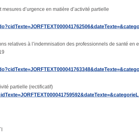
mesures d’urgence en matière d’activité partielle
exte.do?cidTexte=JORFTEXT000041762506&dateTexte=&catego
ns relatives à l’indemnisation des professionnels de santé en e
19
exte.do?cidTexte=JORFTEXT000041763348&dateTexte=&catego
té partielle (rectificatif)
.do?cidTexte=JORFTEXT000041759592&dateTexte=&categorieL
TI