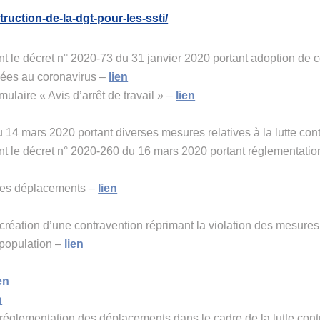
truction-de-la-dgt-pour-les-ssti/
 le décret n° 2020-73 du 31 janvier 2020 portant adoption de 
sées au coronavirus –
lien
ulaire « Avis d’arrêt de travail » –
lien
 14 mars 2020 portant diverses mesures relatives à la lutte con
t le décret n° 2020-260 du 16 mars 2020 portant réglementation
r les déplacements –
lien
réation d’une contravention réprimant la violation des mesures
 population –
lien
en
n
églementation des déplacements dans le cadre de la lutte contr