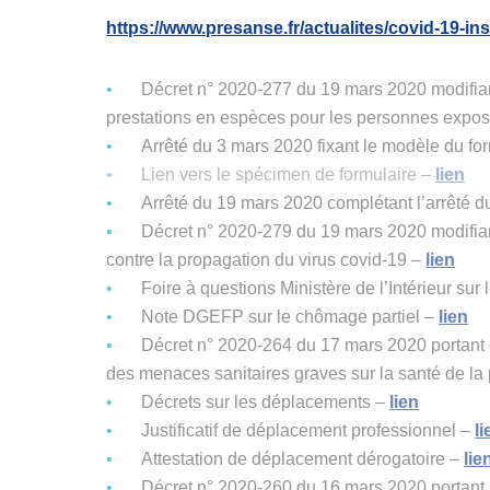
https://www.presanse.fr/actualites/covid-19-ins
Décret n° 2020-277 du 19 mars 2020 modifiant
prestations en espèces pour les personnes expo
Arrêté du 3 mars 2020 fixant le modèle du form
Lien vers le spécimen de formulaire –
lien
Arrêté du 19 mars 2020 complétant l’arrêté du
Décret n° 2020-279 du 19 mars 2020 modifian
contre la propagation du virus covid-19 –
lien
Foire à questions Ministère de l’Intérieur su
Note DGEFP sur le chômage partiel –
lien
Décret n° 2020-264 du 17 mars 2020 portant c
des menaces sanitaires graves sur la santé de la
Décrets sur les déplacements –
lien
Justificatif de déplacement professionnel –
li
Attestation de déplacement dérogatoire –
lie
Décret n° 2020-260 du 16 mars 2020 portant r