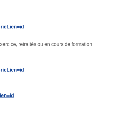
rieLien=id
xercice, retraités ou en cours de formation
rieLien=id
ien=id