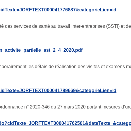
do?cidTexte=JORFTEXT000041776887&categorieLien=id
vité des services de santé au travail inter-entreprises (SSTI) et
ion_activite_partielle_sst_2_4_2020.pdf
porairement les délais de réalisation des visites et examens mé
do?cidTexte=JORFTEXT000041789669&categorieLien=id
’ordonnance n° 2020-346 du 27 mars 2020 portant mesures d’urge
exte.do?cidTexte=JORFTEXT000041762501&dateTexte=&catego