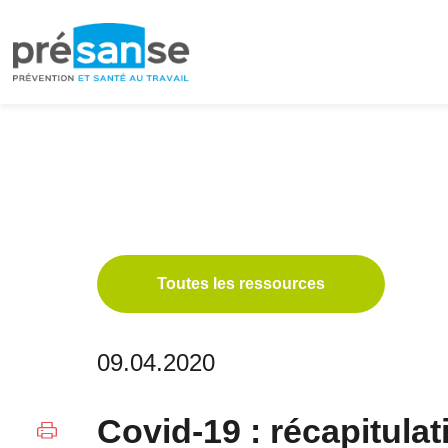
Passer
Passer
à
au
la
contenu
navigation
principal
principale
Toutes les ressources
09.04.2020
Covid-19 : récapitulati