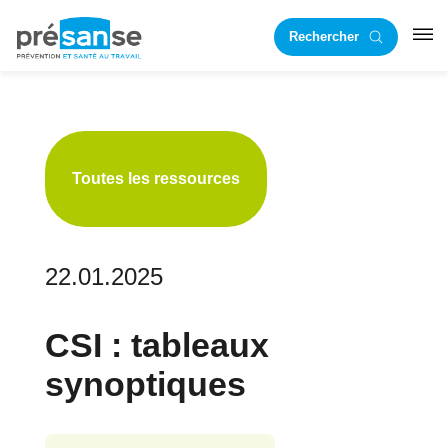
Passer
Passer
Rechercher
à
au
RST
la
contenu
navigation
principal
principale
Toutes les ressources
22.01.2025
CSI : tableaux
synoptiques