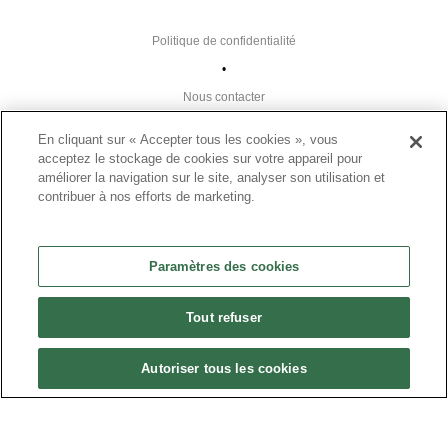
Politique de confidentialité
•
Nous contacter
•
En cliquant sur « Accepter tous les cookies », vous
Liens utiles
acceptez le stockage de cookies sur votre appareil pour
améliorer la navigation sur le site, analyser son utilisation et
•
contribuer à nos efforts de marketing.
Plan du site
Paramètres des cookies
•
Paramètres des cookies
FAQ
Tout refuser
•
CGU
Autoriser tous les cookies
•
Mentions légales
•