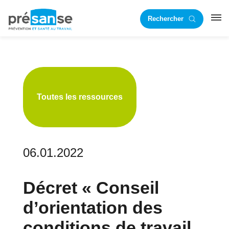
Passer
Passer
Rechercher
à
au
RST
la
contenu
navigation
principal
principale
Toutes les ressources
06.01.2022
Décret « Conseil
d’orientation des
conditions de travail