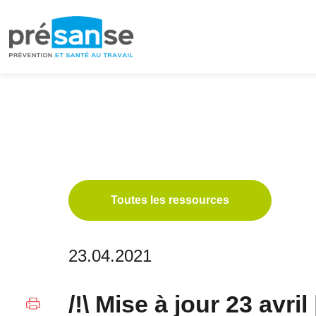
Passer
Passer
à
au
la
contenu
navigation
principal
principale
Toutes les ressources
23.04.2021
/!\ Mise à jour 23 avr