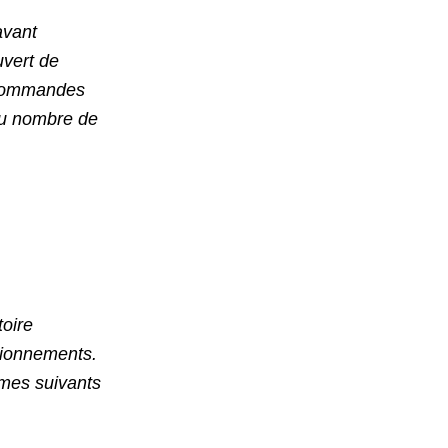
avant
uvert de
 commandes
au nombre de
toire
sionnements.
umes suivants