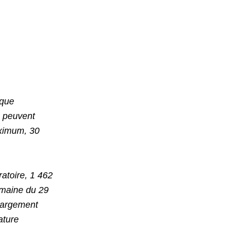
 que
e peuvent
aximum, 30
ratoire, 1 462
emaine du 29
 largement
ature