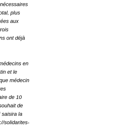
 nécessaires
otal, plus
vrées aux
rois
ns ont déjà
médecins en
in et le
haque médecin
res
ire de 10
souhait de
saisira la
//solidarites-