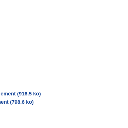
gement
(916.5 ko)
ment
(798.6 ko)