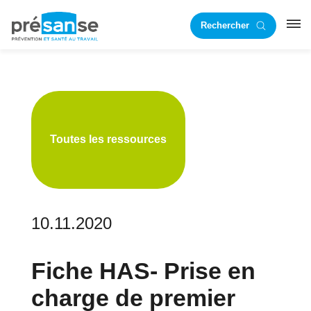
Passer
Passer
Rechercher
à
au
RST
la
contenu
navigation
principal
principale
Toutes les ressources
10.11.2020
Fiche HAS- Prise en
charge de premier