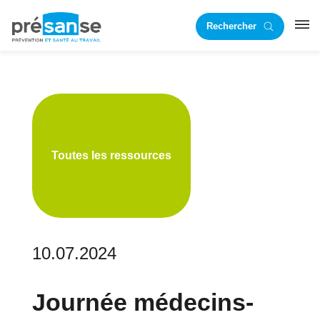
Passer
Passer
Rechercher
à
au
RST
la
contenu
navigation
principal
principale
Toutes les ressources
10.07.2024
Journée médecins-