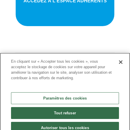
ACCÉDEZ À L'ESPACE ADHÉRENTS
En cliquant sur « Accepter tous les cookies », vous
Politique de confidentialité
acceptez le stockage de cookies sur votre appareil pour
améliorer la navigation sur le site, analyser son utilisation et
•
contribuer à nos efforts de marketing.
Nous contacter
•
Liens utiles
Paramètres des cookies
•
Tout refuser
Plan du site
Paramètres des cookies
Autoriser tous les cookies