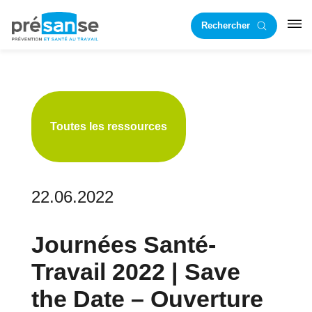
Passer
Passer
Rechercher
à
au
RST
la
contenu
navigation
principal
principale
Toutes les ressources
22.06.2022
Journées Santé-
Travail 2022 | Save
the Date – Ouverture