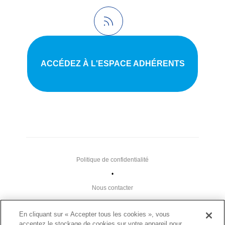
ACCÉDEZ À L'ESPACE ADHÉRENTS
Politique de confidentialité
•
Nous contacter
•
En cliquant sur « Accepter tous les cookies », vous
Liens utiles
acceptez le stockage de cookies sur votre appareil pour