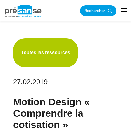
Passer
Passer
Rechercher
à
au
RST
la
contenu
navigation
principal
principale
Toutes les ressources
27.02.2019
Motion Design «
Comprendre la
cotisation »